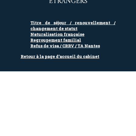
ÉTRANGERS
Titre de séjour / renouvellement /
changement de statut
Naturalisation française
Regroupement familial
Refus de visa / CRRV / TA Nantes
Retour à la page d’accueil du cabinet
CONTACT
Maître Alkan DONMEZ
Avocat au Barreau de l’Essonne
Lundi au vendredi de 10h à 12h et de 14h à 18h
Prendre rendez-vous