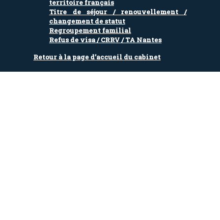
territoire français
Titre de séjour / renouvellement /
changement de statut
Regroupement familial
Refus de visa / CRRV / TA Nantes
Retour à la page d’accueil du cabinet
CONTACT
Copyright© - Maître Alkan DONMEZ -
Mentions légales