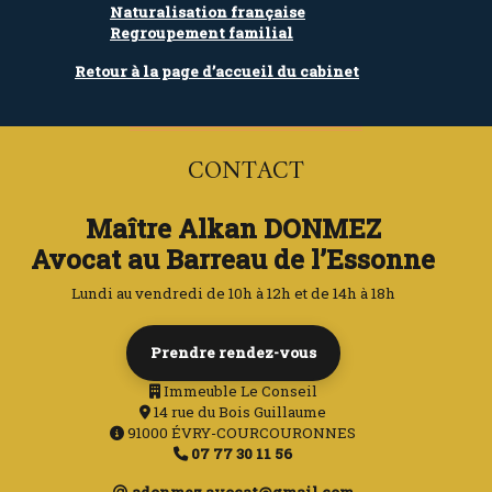
Naturalisation française
Regroupement familial
Retour à la page d’accueil du cabinet
CONTACT
Maître Alkan DONMEZ
Avocat au Barreau de l’Essonne
Lundi au vendredi de 10h à 12h et de 14h à 18h
Prendre rendez-vous
Immeuble Le Conseil
14 rue du Bois Guillaume
91000 ÉVRY-COURCOURONNES
07 77 30 11 56
adonmez.avocat@gmail.com